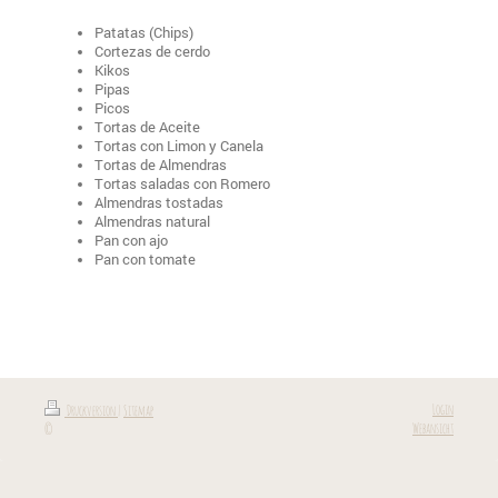
Patatas (Chips)
Cortezas de cerdo
Kikos
Pipas
Picos
Tortas de Aceite
Tortas con Limon y Canela
Tortas de Almendras
Tortas saladas con Romero
Almendras tostadas
Almendras natural
Pan con ajo
Pan con tomate
Login
Druckversion
|
Sitemap
Webansicht
©